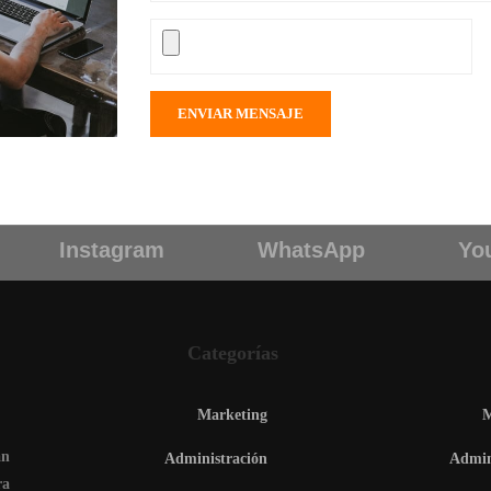
Instagram
WhatsApp
Yo
Categorías
Marketing
M
an
Administración
Admin
ra