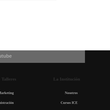
utube
Talleres
La Institución
arketing
Nosotros
istración
Cursos ICE