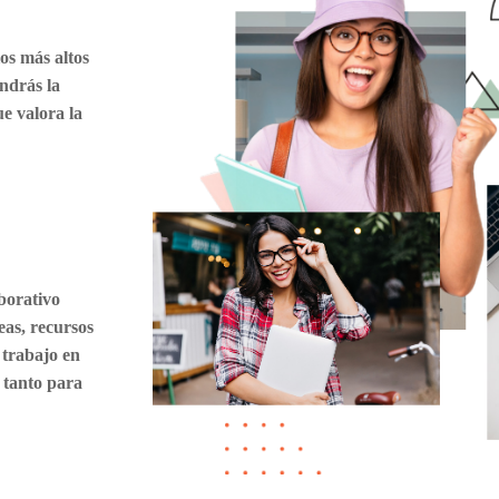
os más altos
ndrás la
e valora la
borativo
eas, recursos
 trabajo en
 tanto para