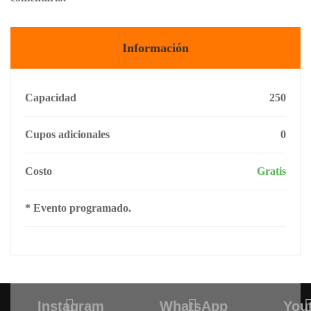
Información
Capacidad
250
Cupos adicionales
0
Costo
Gratis
* Evento programado.
Instagram
WhatsApp
You