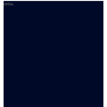
Off
On