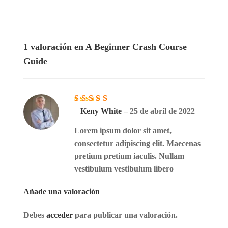
1 valoración en
A Beginner Crash Course
Guide
Valorado
con
Keny White
5
de
–
25 de abril de 2022
5
Lorem ipsum dolor sit amet,
consectetur adipiscing elit. Maecenas
pretium pretium iaculis. Nullam
vestibulum vestibulum libero
Añade una valoración
Debes
acceder
para publicar una valoración.