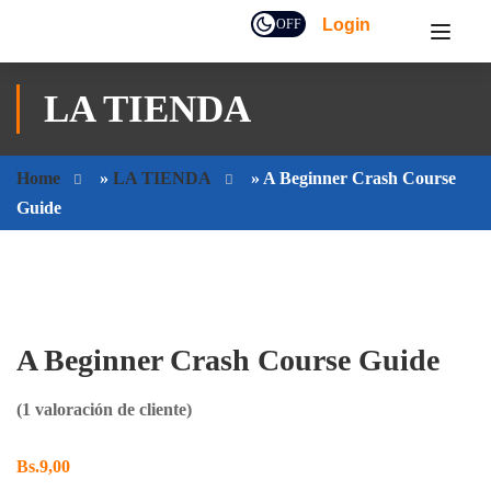
Login
OFF
LA TIENDA
Home
»
LA TIENDA
»
A Beginner Crash Course
Guide
A Beginner Crash Course Guide
(
1
valoración de cliente)
Bs.
9,00