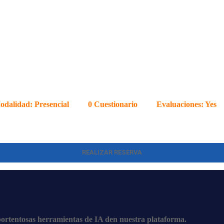
odalidad:
Presencial
0
Cuestionario
Evaluaciones:
Yes
REALIZAR RESERVA
ortentosas herramientas de IA den nuestra plataforma.