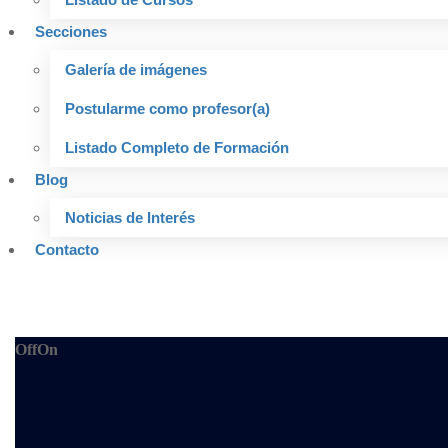
Secciones
Galería de imágenes
Postularme como profesor(a)
Listado Completo de Formación
Blog
Noticias de Interés
Contacto
Off
On