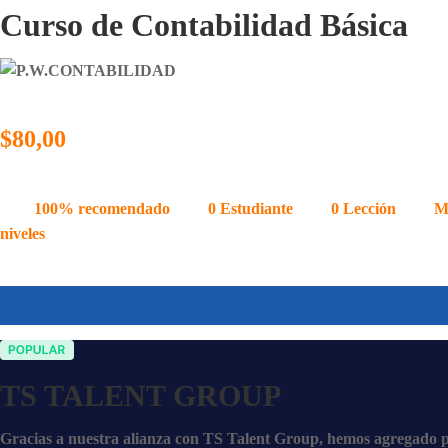
Curso de Contabilidad Básica
$80,00
100% recomendado
0
Estudiante
0
Lección
M
niveles
TS TALENT GROUP
Gracias a nuestra alianza con TS Talent Group, hemos agregado p